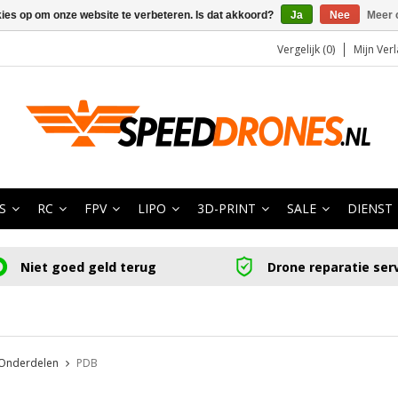
kies op om onze website te verbeteren. Is dat akkoord?
Ja
Nee
Meer 
Vergelijk (0)
Mijn Verl
S
RC
FPV
LIPO
3D-PRINT
SALE
DIENST
Niet goed geld terug
Drone reparatie ser
Onderdelen
PDB