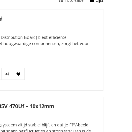
Foto-tabel
Lijst
d
stribution Board) biedt efficiënte
Met hoogwaardige componenten, zorgt het voor
.
35V 470Uf - 10x12mm
systeem altijd stabiel blijft en dat je FPV-beeld
lfs bij spanningsfluctuaties en storingen? Dan is de