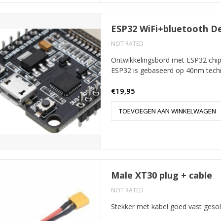
ESP32 WiFi+bluetooth D
NOT RATED
Ontwikkelingsbord met ESP32 chi
ESP32 is gebaseerd op 40nm techn
€19,95
TOEVOEGEN AAN WINKELWAGEN
Male XT30 plug + cable
NOT RATED
Stekker met kabel goed vast gesol