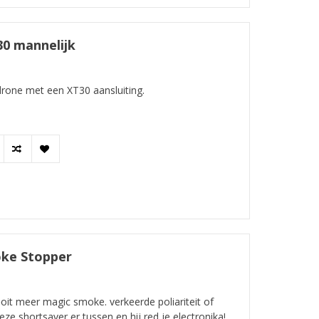
30 mannelijk
drone met een XT30 aansluiting.
oke Stopper
it meer magic smoke. verkeerde poliariteit of
ze shortsaver er tussen en hij red je electronika!