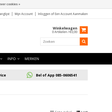
over cookies »
anglijst
Mijn Account
Inloggen
of
Een Account Aanmaken
Winkelwagen
0 Artikelen / €0,00
INFO
MERKEN
vice
Bel of App 085-0606541