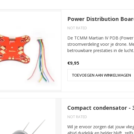
Power Distribution Boar
NOT RATED
De TCMM Martian IV PDB (Power Di
stroomverdeling voor je drone. 
betrouwbare prestaties in de lucht
€9,95
TOEVOEGEN AAN WINKELWAGEN
Compact condensator - 
NOT RATED
Wil je ervoor zorgen dat jouw vlieg
altijd duidelijk en helder blijft, ze